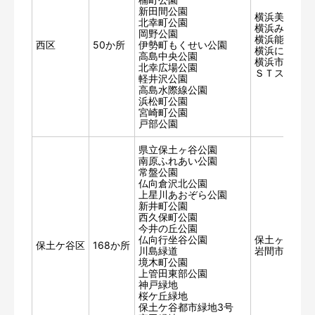
新田間公園
横浜美術館
北幸町公園
横浜みなとみ
岡野公園
横浜能楽堂
西区
50か所
伊勢町もくせい公園
横浜にぎわい
高島中央公園
横浜市民ギャ
北幸広場公園
ＳＴスポット
軽井沢公園
高島水際線公園
浜松町公園
宮崎町公園
戸部公園
県立保土ヶ谷公園
南原ふれあい公園
常盤公園
仏向倉沢北公園
上星川あおぞら公園
新井町公園
西久保町公園
今井の丘公園
仏向行坐谷公園
保土ヶ谷公会
保土ケ谷区
168か所
川島緑道
岩間市民プラ
境木町公園
上管田東部公園
神戸緑地
桜ケ丘緑地
保土ケ谷都市緑地3号