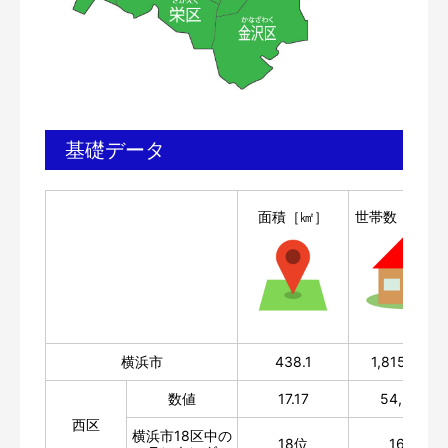
基礎データ
面積［㎢］
世帯数［世帯
横浜市
438.1
1,815,909
数値
17.17
54,387
西区
横浜市18区中の
18位
16位