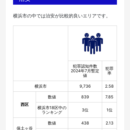
横浜市の中では治安が比較的良いエリアです。
犯罪認知件数
犯罪
2024年7月暫定
率
値
横浜市
9,736
2.58
数値
839
7.85
西区
横浜市18区中の
3位
1位
ランキング
数値
438
2.13
保土ヶ谷