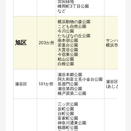
宮田緑地
峰岡町3丁目公園
など
横浜動物の森公園
こども自然公園
今川公園
たちばなの丘公園
南本宿公園
サンハート
旭区
203か所
若葉台公園
横浜市旭区民
大貫谷公園
今宿東公園
桧山公園
白根公園
瀬谷本郷公園
阿久和富士見小金台公園
瀬谷区民文化
瀬谷区
101か所
長屋門公園
(あじさいプラ
瀬谷第四公園
橋戸原第二公園
三ッ沢公園
反町公園
台町公園
富家町公園
神奈川通東公園
鶴屋町公園