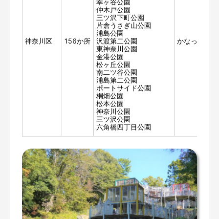
幸ヶ谷公園
仲木戸公園
三ツ沢下町公園
片倉うさぎ山公園
浦島公園
神奈川区
156か所
沢渡第二公園
かなっくホー
東神奈川公園
金港公園
松ヶ丘公園
南二ツ谷公園
浦島第二公園
ポートサイド公園
桐畑公園
松本公園
神奈川公園
三ツ沢公園
六角橋四丁目公園