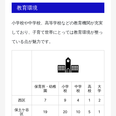
教育環境
小学校や中学校、高等学校などの教育機関が充実
しており、子育て世帯にとっては教育環境が整っ
ている点が魅力です。
保育所・幼稚
小学
中学
高
大
園
校
校
校
学
西区
7
9
4
1
2
保土ケ谷
19
20
10
5
1
区