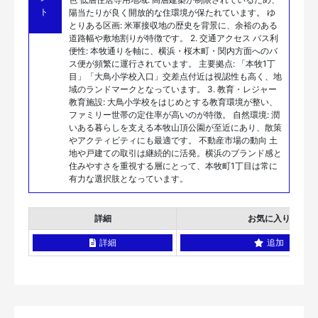
ト
陽当たりが良く開放的な住環境が保たれています。 ゆ
とりある区画: 米軍接収地の歴史を背景に、余裕のある
道路幅や敷地割りが特徴です。 2. 交通アクセス バス利
便性: 本牧通りを軸に、横浜・桜木町・関内方面へのバ
ス便が頻繁に運行されています。 主要拠点: 「本牧1丁
目」「大鳥小学校入口」交差点付近は視認性も高く、地
域のランドマークとなっています。 3. 教育・レジャー
教育施設: 大鳥小学校をはじめとする教育環境が整い、
ファミリー世帯の定住率が高いのが特徴。 自然環境: 潤
いある暮らしを支える本牧山頂公園が至近にあり、散策
やアクティビティにも最適です。 不動産市場の動向 土
地や戸建ての取引は継続的に活発。横浜のブランド感と
住みやすさを重視する層にとって、本牧町1丁目は常に
有力な選択肢となっています。
詳細
お気に入り
詳細
追加