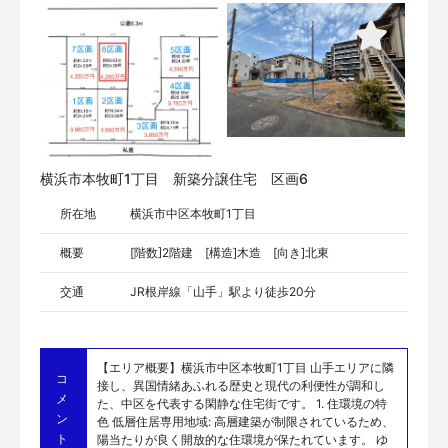
横浜市本牧町1丁目 新築分譲住宅 区画6
所在地
横浜市中区本牧町1丁目
概要
[階数]2階建 [構造]木造 [向き]北東
交通
JR根岸線「山手」駅より徒歩20分
【エリア概要】横浜市中区本牧町1丁目 山手エリアに隣
コ
接し、異国情緒あふれる歴史と現代の利便性が調和し
メ
た、中区を代表する閑静な住宅街です。 1. 住環境の特
ン
色 低層住居専用地域: 高層建築が制限されているため、
ト
陽当たりが良く開放的な住環境が保たれています。 ゆ