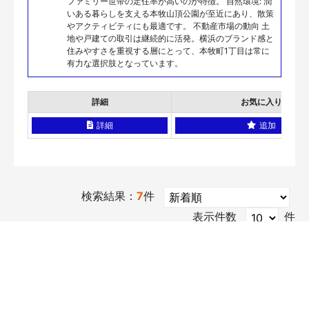
ファミリー世帯の定住率が高いのが特徴。 自然環境: 潤
いある暮らしを支える本牧山頂公園が至近にあり、散策
やアクティビティにも最適です。 不動産市場の動向 土
地や戸建ての取引は継続的に活発。横浜のブランド感と
住みやすさを重視する層にとって、本牧町1丁目は常に
有力な選択肢となっています。
詳細
お気に入り
詳細
追加
検索結果：
7
件
表示件数
件
検索条件の絞込み
7
件が該当