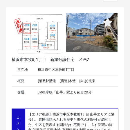
横浜市本牧町1丁目 新築分譲住宅 区画7
所在地
横浜市中区本牧町1丁目
概要
[階数]2階建 [構造]木造 [向き]北東
交通
JR根岸線「山手」駅より徒歩20分
【エリア概要】横浜市中区本牧町1丁目 山手エリアに隣
コ
接し、異国情緒あふれる歴史と現代の利便性が調和し
メ
た、中区を代表する閑静な住宅街です。 1. 住環境の特
ン
色 低層住居専用地域: 高層建築が制限されているため、