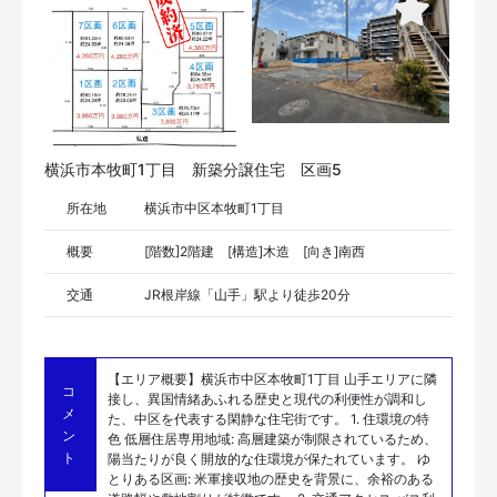
横浜市本牧町1丁目 新築分譲住宅 区画5
所在地
横浜市中区本牧町1丁目
概要
[階数]2階建 [構造]木造 [向き]南西
交通
JR根岸線「山手」駅より徒歩20分
【エリア概要】横浜市中区本牧町1丁目 山手エリアに隣
コ
接し、異国情緒あふれる歴史と現代の利便性が調和し
メ
た、中区を代表する閑静な住宅街です。 1. 住環境の特
ン
色 低層住居専用地域: 高層建築が制限されているため、
ト
陽当たりが良く開放的な住環境が保たれています。 ゆ
とりある区画: 米軍接収地の歴史を背景に、余裕のある