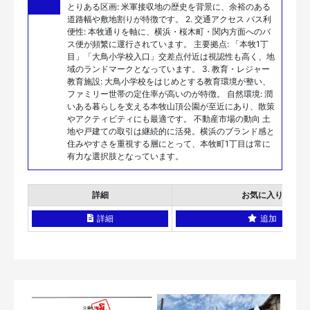
とりある区画: 米軍接収地の歴史を背景に、余裕のある
道路幅や敷地割りが特徴です。 2. 交通アクセス バス利
便性: 本牧通りを軸に、横浜・桜木町・関内方面へのバ
ス便が頻繁に運行されています。 主要拠点: 「本牧1丁
目」「大鳥小学校入口」交差点付近は視認性も高く、地
域のランドマークとなっています。 3. 教育・レジャー
教育施設: 大鳥小学校をはじめとする教育環境が整い、
ファミリー世帯の定住率が高いのが特徴。 自然環境: 潤
いある暮らしを支える本牧山頂公園が至近にあり、散策
やアクティビティにも最適です。 不動産市場の動向 土
地や戸建ての取引は継続的に活発。横浜のブランド感と
住みやすさを重視する層にとって、本牧町1丁目は常に
有力な選択肢となっています。
詳細
お気に入り
詳細
追加