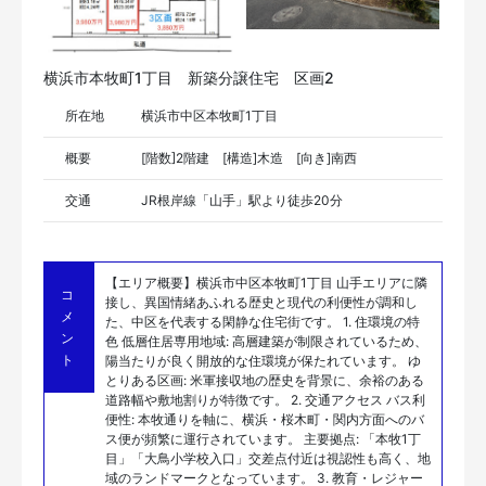
横浜市本牧町1丁目 新築分譲住宅 区画2
所在地
横浜市中区本牧町1丁目
概要
[階数]2階建 [構造]木造 [向き]南西
交通
JR根岸線「山手」駅より徒歩20分
【エリア概要】横浜市中区本牧町1丁目 山手エリアに隣
コ
接し、異国情緒あふれる歴史と現代の利便性が調和し
メ
た、中区を代表する閑静な住宅街です。 1. 住環境の特
ン
色 低層住居専用地域: 高層建築が制限されているため、
ト
陽当たりが良く開放的な住環境が保たれています。 ゆ
とりある区画: 米軍接収地の歴史を背景に、余裕のある
道路幅や敷地割りが特徴です。 2. 交通アクセス バス利
便性: 本牧通りを軸に、横浜・桜木町・関内方面へのバ
ス便が頻繁に運行されています。 主要拠点: 「本牧1丁
目」「大鳥小学校入口」交差点付近は視認性も高く、地
域のランドマークとなっています。 3. 教育・レジャー