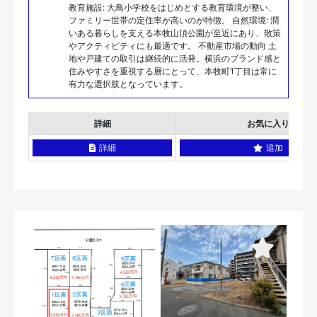
教育施設: 大鳥小学校をはじめとする教育環境が整い、
ファミリー世帯の定住率が高いのが特徴。 自然環境: 潤
いある暮らしを支える本牧山頂公園が至近にあり、散策
やアクティビティにも最適です。 不動産市場の動向 土
地や戸建ての取引は継続的に活発。横浜のブランド感と
住みやすさを重視する層にとって、本牧町1丁目は常に
有力な選択肢となっています。
詳細
お気に入り
詳細
追加