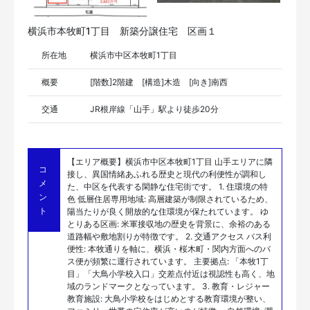
横浜市本牧町1丁目 新築分譲住宅 区画１
所在地
横浜市中区本牧町1丁目
概要
[階数]2階建 [構造]木造 [向き]南西
交通
JR根岸線「山手」駅より徒歩20分
【エリア概要】横浜市中区本牧町1丁目 山手エリアに隣
コ
接し、異国情緒あふれる歴史と現代の利便性が調和し
メ
た、中区を代表する閑静な住宅街です。 1. 住環境の特
ン
色 低層住居専用地域: 高層建築が制限されているため、
ト
陽当たりが良く開放的な住環境が保たれています。 ゆ
とりある区画: 米軍接収地の歴史を背景に、余裕のある
道路幅や敷地割りが特徴です。 2. 交通アクセス バス利
便性: 本牧通りを軸に、横浜・桜木町・関内方面へのバ
ス便が頻繁に運行されています。 主要拠点: 「本牧1丁
目」「大鳥小学校入口」交差点付近は視認性も高く、地
域のランドマークとなっています。 3. 教育・レジャー
教育施設: 大鳥小学校をはじめとする教育環境が整い、