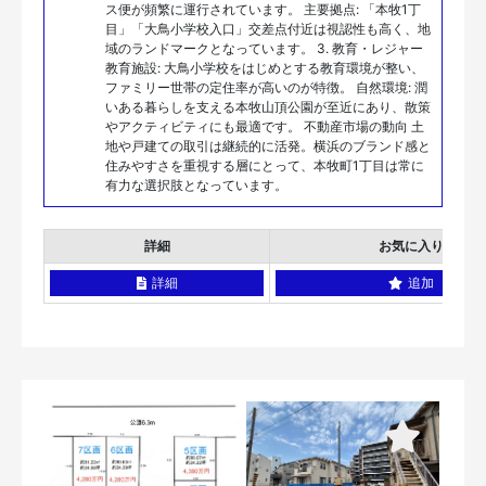
ス便が頻繁に運行されています。 主要拠点: 「本牧1丁
目」「大鳥小学校入口」交差点付近は視認性も高く、地
域のランドマークとなっています。 3. 教育・レジャー
教育施設: 大鳥小学校をはじめとする教育環境が整い、
ファミリー世帯の定住率が高いのが特徴。 自然環境: 潤
いある暮らしを支える本牧山頂公園が至近にあり、散策
やアクティビティにも最適です。 不動産市場の動向 土
地や戸建ての取引は継続的に活発。横浜のブランド感と
住みやすさを重視する層にとって、本牧町1丁目は常に
有力な選択肢となっています。
詳細
お気に入り
詳細
追加