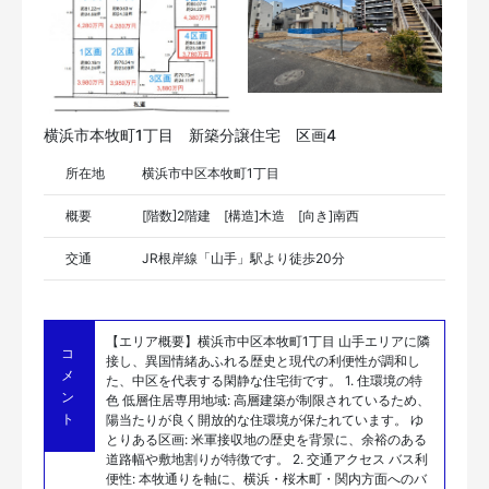
横浜市本牧町1丁目 新築分譲住宅 区画4
所在地
横浜市中区本牧町1丁目
概要
[階数]2階建 [構造]木造 [向き]南西
交通
JR根岸線「山手」駅より徒歩20分
【エリア概要】横浜市中区本牧町1丁目 山手エリアに隣
コ
接し、異国情緒あふれる歴史と現代の利便性が調和し
メ
た、中区を代表する閑静な住宅街です。 1. 住環境の特
ン
色 低層住居専用地域: 高層建築が制限されているため、
ト
陽当たりが良く開放的な住環境が保たれています。 ゆ
とりある区画: 米軍接収地の歴史を背景に、余裕のある
道路幅や敷地割りが特徴です。 2. 交通アクセス バス利
便性: 本牧通りを軸に、横浜・桜木町・関内方面へのバ