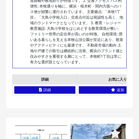
道路幅や敷地割りが特徴です。 2. 交通アクセス バス利
便性: 本牧通りを軸に、横浜・桜木町・関内方面へのバ
ス便が頻繁に運行されています。 主要拠点: 「本牧1丁
目」「大鳥小学校入口」交差点付近は視認性も高く、地
域のランドマークとなっています。 3. 教育・レジャー
教育施設: 大鳥小学校をはじめとする教育環境が整い、
ファミリー世帯の定住率が高いのが特徴。 自然環境: 潤
いある暮らしを支える本牧山頂公園が至近にあり、散策
やアクティビティにも最適です。 不動産市場の動向 土
地や戸建ての取引は継続的に活発。横浜のブランド感と
住みやすさを重視する層にとって、本牧町1丁目は常に
有力な選択肢となっています。
詳細
お気に入り
詳細
追加