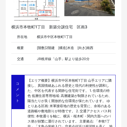
横浜市本牧町1丁目 新築分譲住宅 区画3
所在地
横浜市中区本牧町1丁目
概要
[階数]2階建 [構造]木造 [向き]南西
交通
JR根岸線「山手」駅より徒歩20分
【エリア概要】横浜市中区本牧町1丁目 山手エリアに隣
コ
接し、異国情緒あふれる歴史と現代の利便性が調和し
メ
た、中区を代表する閑静な住宅街です。 1. 住環境の特
ン
色 低層住居専用地域: 高層建築が制限されているため、
ト
陽当たりが良く開放的な住環境が保たれています。 ゆ
とりある区画: 米軍接収地の歴史を背景に、余裕のある
道路幅や敷地割りが特徴です。 2. 交通アクセス バス利
便性: 本牧通りを軸に、横浜・桜木町・関内方面へのバ
ス便が頻繁に運行されています。 主要拠点: 「本牧1丁
目」「大鳥小学校入口」交差点付近は視認性も高く、地