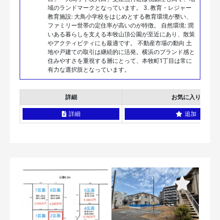
域のランドマークとなっています。 3. 教育・レジャー
教育施設: 大鳥小学校をはじめとする教育環境が整い、
ファミリー世帯の定住率が高いのが特徴。 自然環境: 潤
いある暮らしを支える本牧山頂公園が至近にあり、散策
やアクティビティにも最適です。 不動産市場の動向 土
地や戸建ての取引は継続的に活発。横浜のブランド感と
住みやすさを重視する層にとって、本牧町1丁目は常に
有力な選択肢となっています。
詳細
お気に入り
詳細
追加